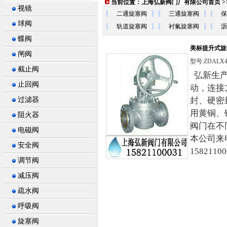
当前位置：
上海弘新阀门厂有限公司首页
>
视镜
〖
二通旋塞阀
〗
〖
三通旋塞阀
〗
〖
保
球阀
〖
轨道旋塞阀
〗
〖
衬氟旋塞阀
〗
〖
沥
蝶阀
美标提升式旋
闸阀
型号:ZDALX4
截止阀
弘新生产
止回阀
动，连接
过滤器
封、硬密封
用黄铜、
阻火器
阀门在不
电磁阀
本公司来
安全阀
15821100
调节阀
减压阀
疏水阀
呼吸阀
旋塞阀