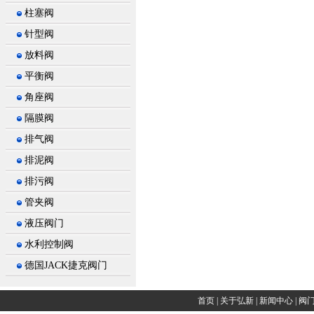
柱塞阀
针型阀
放料阀
平衡阀
角座阀
隔膜阀
排气阀
排泥阀
排污阀
管夹阀
液压阀门
水利控制阀
德国JACK捷克阀门
首页
|
关于弘新
|
新闻中心
|
阀