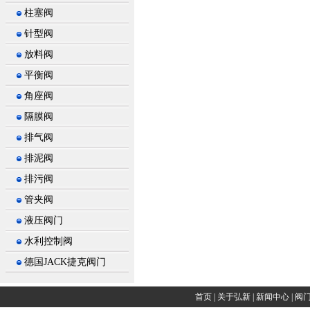
柱塞阀
针型阀
放料阀
平衡阀
角座阀
隔膜阀
排气阀
排泥阀
排污阀
管夹阀
液压阀门
水利控制阀
德国JACK捷克阀门
首页
|
关于弘新
|
新闻中心
|
阀