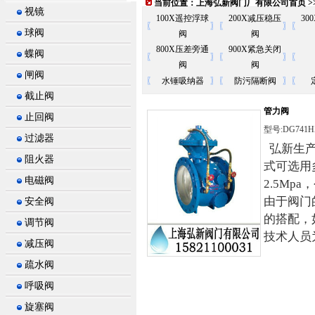
当前位置：
上海弘新阀门厂有限公司首页
>
视镜
100X遥控浮球
200X减压稳压
30
〖
〗
〖
〗
〖
球阀
阀
阀
800X压差旁通
900X紧急关闭
蝶阀
〖
〗
〖
〗
〖
阀
阀
闸阀
〖
水锤吸纳器
〗
〖
防污隔断阀
〗
〖
截止阀
管力阀
止回阀
型号:DG741H
过滤器
弘新生产
阻火器
式可选用
电磁阀
2.5Mp
由于阀门
安全阀
的搭配，
调节阀
技术人员为
减压阀
疏水阀
呼吸阀
旋塞阀