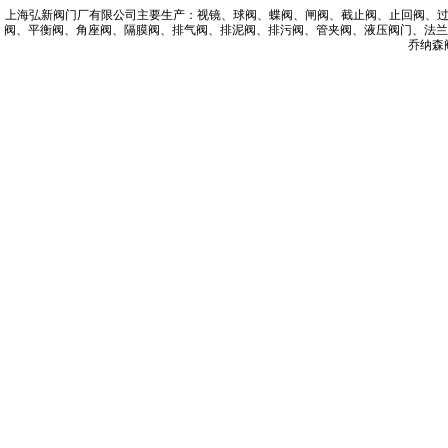
上海弘新阀门
厂有限公司主要生产：
视镜
、
球阀
、
蝶阀
、
闸阀
、截止阀
、止回阀
、
阀
、平衡阀
、角座阀
、隔膜阀
、排气阀
、排泥阀
、排污阀
、管夹阀
、液压阀门
、法兰
乔纳森